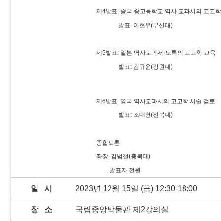
제4발표: 중국 중고등학교 역사 교과서의 고고학
발표: 이현우(부산대)
제5발표: 일본 역사교과서
·
도록의 고고학 교육
발표: 김규운(강원대)
제6발표: 영국 역사교과서의 고고학 서술 검토
발표: 조대연(전북대)
종합토론
좌장:
김범철(충북대)
발표자 전원
일 시
2023년 12월 15일 (금) 12:30-18:00
장 소
국립중앙박물관 제2강의실