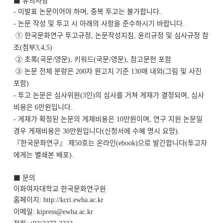
미발표 논문이어야 하며
중복 투고는 불가합니다
-
,
.
논문 작성 및 투고 시 아래의 사항을 준수하시기 바랍니다
-
.
① 한국문화연구 투고규정
논문작성지침
윤리규정 및 심사규정 참
,
,
조
첨부
(
3,4,5)
② 초록
국문
영문
키워드
국문
영문
참고문헌 포함
(
/
),
(
/
),
③ 논문 전체 분량은
자 원고지 기준
매 내외
그림 및 사진
200
130
(
포함
)
투고 논문은 심사위원
인
의 심사를 거쳐 게재가 결정되며
심사
-
(3
)
,
비용은
만원입니다
6
.
게재가 확정된 논문의 게재비용은
만원이며
연구 지원 논문일
-
10
,
경우 게재비용은
만원입니다
신청서에 수혜 명시 요망
30
(
).
『한국문화연구』 제
호는 온라인
으로 발간합니다
투고자
50
(ebook)
(
에게는 별쇄본 배포
).
■ 문의
이화여자대학교 한국문화연구원
홈페이지
: http://kcri.ewha.ac.kr
이메일
: kipress@ewha.ac.kr
전화