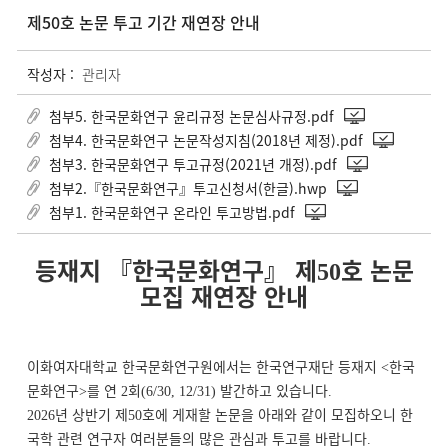
제50호 논문 투고 기간 재연장 안내
작성자 :
관리자
첨부5. 한국문화연구 윤리규정 논문심사규정.pdf
첨부4. 한국문화연구 논문작성지침(2018년 제정).pdf
첨부3. 한국문화연구 투고규정(2021년 개정).pdf
첨부2.『한국문화연구』투고신청서(한글).hwp
첨부1. 한국문화연구 온라인 투고방법.pdf
등재지
『한국문화연구』 제
호 논문
50
모집 재연장 안내
이화여자대학교 한국문화연구원에서는 한국연구재단 등재지
한국
<
문화연구
를 연
회
발간하고 있습니다
>
2
(6/30, 12/31)
.
년 상반기 제
호에 게재할 논문을 아래와 같이 모집하오니 한
2026
50
국학 관련 연구자 여러분들의 많은 관심과 투고를 바랍니다
.