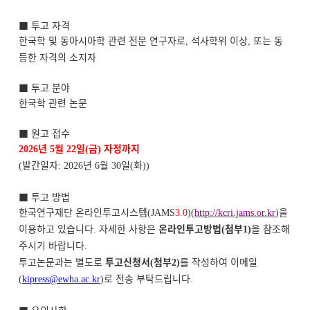
■ 투고 자격
한국학 및 동아시아학 관련 전문 연구자로
석사학위 이상
또는 동
,
,
등한 자격의 소지자
■ 투고 분야
한국학 관련 논문
■ 원고 접수
년
월
일
금
자정까지
2026
5
22
(
)
발간일자
년
월
일
화
(
: 2026
6
30
(
))
■ 투고 방법
한국연구재단 온라인투고시스템
을
(JAMS
3.0
)(
http://kcri.jams.or.kr
)
이용하고 있습니다
자세한 사항은
온라인투고방법
첨부
을 참조해
.
(
1)
주시기 바랍니다
.
투고논문과는 별도로
투고신청서
첨부
를 작성하여 이메일
(
2)
로 전송 부탁드립니다
(
kipress@ewha.ac.kr
)
.
■ 유의사항