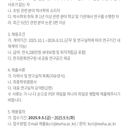
사유가 없는 자
나
.
초빙 관련 분야 박사학위 소지자
다
.
박사학위 취득 후
1
년 이상 관련 분야 학교 및 기관에서 연구를 수행한 자
라
.
최근
5
년간 관련 분야 논문
3
편 이상
3.
채용조건
가
.
계약기간
: 2025.10.1.~2026.8.31.(
근무 및 연구실적에 따라 연구기간 내
재계약 가능
)
나
.
급여
:
연
4,200
만원
(4
대보험 및 퇴직적립금 포함
)
다
.
한국문화연구원 내 공동 연구공간 제공
4.
제출서류
가
.
이력서 및 연구실적 목록
(
자유양식
)
나
.
최종학위증명서
다
.
대표 연구실적 요약문
(2
편
)
※
서류는 가
-
나
-
다 순으로
PDF
파일을 하나의 파일로 병합해 제출해주시기
바랍니다
.
5.
채용절차
가
.
접수기간
:
2025.9.5.(
금
) ~ 2025.9.9.(
화
)
나
.
접수방법
: Email
제출
(kcri@ewha.ac.kr) /
문의
: kcri@ewha.ac.kr