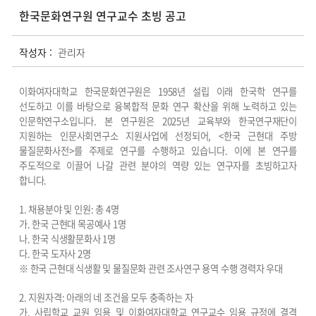
한국문화연구원 연구교수 초빙 공고
작성자 :
관리자
이화여자대학교 한국문화연구원은
1958
년 설립 이래 한국학 연구를
선도하고 이를 바탕으로 융복합적 문화 연구 확산을 위해 노력하고 있는
인문학연구소입니다
.
본 연구원은
2025
년 교육부와 한국연구재단이
지원하는 인문사회연구소 지원사업에 선정되어
, <
한국 근현대 주방
물질문화사전
>
를 주제로 연구를 수행하고 있습니다
.
이에 본 연구를
주도적으로 이끌어 나갈 관련 분야의 역량 있는 연구자를 초빙하고자
합니다
.
1.
채용분야 및 인원
:
총
4
명
가
.
한국 근현대 목공예사
1
명
나
.
한국 식생활문화사
1
명
다
.
한국 도자사
2
명
※
한국 근현대 식생활 및 물질문화 관련 조사연구 용역 수행 경력자 우대
2.
지원자격
:
아래의 네 조건을 모두 충족하는 자
가
.
사립학교 교원 임용 및 이화여자대학교 연구교수 임용 규정에 결격