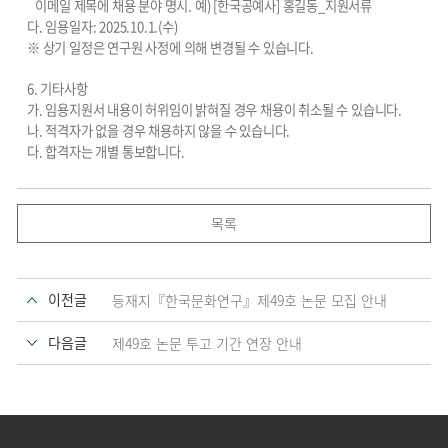
이메일 제목에 채용 분야 명시
.
예
) [
한국공예사
]
홍길동
_
지원서류
다
.
임용일자
: 2025.10.1.(
수
)
※
상기 일정은 연구원 사정에 의해 변경될 수 있습니다
.
6.
기타사항
가
.
임용지원서 내용이 허위임이 밝혀질 경우 채용이 취소될 수 있습니다
.
나
.
적격자가 없을 경우 채용하지 않을 수 있습니다
.
다. 합격자는 개별 통보합니다.
목록
이전글
등재지『한국문화연구』제49호 논문 모집 안내
다음글
제49호 논문 투고 기간 연장 안내