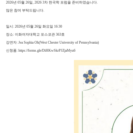
2026
년
05
월 26
일
, 2026 3차 한국학 포럼을 준비하였습니다.
많은 참여 부탁드립니다.
일시
: 2026
년
05
월 26
일 화요일
16:30
장소
:
이화여자대학교 포스코관 363
호
강연자
:
Jea Sophia Oh(West Chester University of Pennsylvania)
신청폼:
https://forms.gle/DiHKwSkrPJZjaMyu6