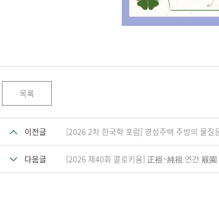
목록
이전글
[2026 2차 한국학 포럼] 경성주택 주방의 물질
다음글
[2026 제40회 콜로키움] 正祖~純祖 연간 屐