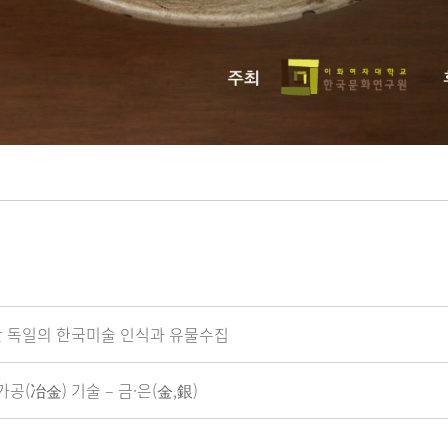
 전반 독일의 한국미술 인식과 유물수집
공(冶金) 기술 – 금·은(金,銀)