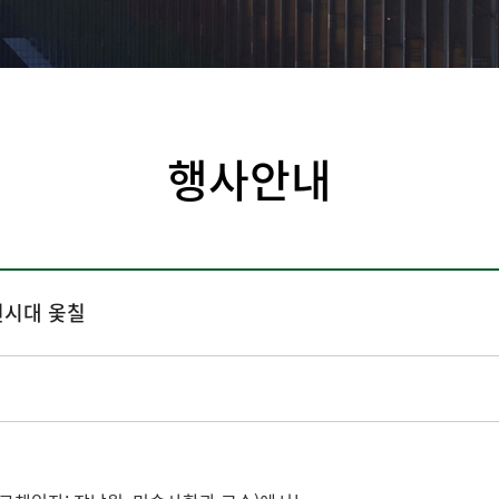
행사안내
조선시대 옻칠