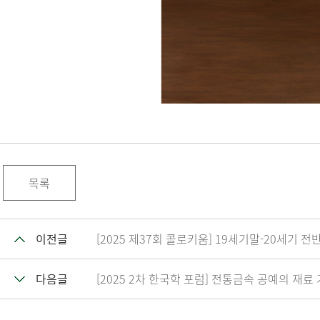
목록
이전글
[2025 제37회 콜로키움] 19세기말-20세기
다음글
[2025 2차 한국학 포럼] 전통금속 공예의 재료 가