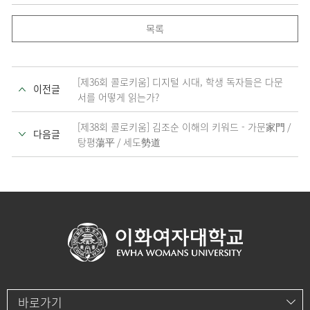
목록
[제36회 콜로키움] 디지털 시대, 학생 독자들은 다문
이전글
서를 어떻게 읽는가?
[제38회 콜로키움] 김조순 이해의 키워드 - 가문家門 /
다음글
탕평蕩平 / 세도勢道
바로가기